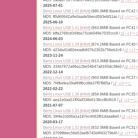
MD5: 1a8ad71fc763a5f78fe221851a9b7dab /
ぱっけー
2025-07-01
Berry Linux USB 1.42 [64bit]
(980.3MiB Based on FC42 
MD5: ff0d60642a9e0aade5becd593ebf11ac /
ぱっけー
2025-06-10
Berry Linux USB 1.41 [64bit]
(943.8MiB Based on FC41 
MD5: bffa2768cd349ba75cde049e7035ccc9 /
ぱっけー
2024-06-03
Berry Linux USB 1.39 [64bit]
(874.1MiB Based on FC40 
MD5: d23da41d60eeadb937b2302b756eb2c9 /
ぱっけ
2023-11-24
Berry Linux USB 1.38 [64bit]
(913.3MiB Based on FC39 
MD5: 334b7672a06a12be54b47a8165dc38e0 /
ぱっけ
2022-12-14
Berry Linux USB 1.37 [64bit]
(903.9MiB Based on FC37 
MD5: 7f4fbefea39af49f6cc8fa37ff7f985a /
ぱっけーじ
2022-02-22
Berry Linux USB 1.36 [64bit]
(858.9MiB Based on FC35 
MD5: aea1e0aa51f00af338e6138ccf8cf416 /
ぱっけーじ
2021-07-07
Berry Linux USB 1.35 [64bit]
(900.6MiB Based on FC34 
MD5: 39f4e2cb06a1a187ec4062f81daaa8e0 /
ぱっけー
2020-03-17
Berry Linux USB 1.32 [64bit]
(832.3MiB Based on FC31 
MD5: 0709f8bec56d53aef8745bf493279b4f /
ぱっけーじ