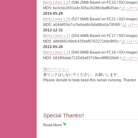
Berry Linux 1.22
(596.2MiB Based on FC23 / ISO image)
MD5: be3c0e2651e4c305e26286cfadf645ee /
ぱっけー
2015-05-29
Berry Linux 1.20
(527.0MiB Based on FC21 / ISO image)
MD5: a04a855e7cc5e6ad6c6dafdba5a78589 /
ぱっけー
2012-12-31
Berry Linux 1.17
(554.4MiB Based on FC17 / ISO image)
MD5: a8b868149efc425ebf5762271bdc865c /
ぱっけー
2012-05-26
Berry Linux 1.14
(540.0MiB Based on FC16 / ISO image)
MD5: b91f66dab7132d3a937c8ecd8f802bb6 /
ぱっけー
他のバージョン
直リンクはしないでください。お願いします。
Please donate to help keep this server running. Thanks!
Special Thanks!!
Read More