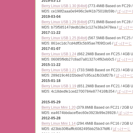
2019-03-13
Berry Linux USB 1.30 [64bit]
(773.4MiB Based on FC29 
MD5: ce198f2aaa0e9496c3ef41b75018b59b /
ぱっけー
2019-03-04
Berry Linux USB 1.29 [64bit]
(771.8MiB Based on FC28 
MD5: b75f585147dedb18e1c127e38a3478ea /
ぱっけー
2017-11-22
Berry Linux USB 1.25 [64bit]
(567.5MiB Based on FC25 
MD5: 861ec1dc7cd4dff3c5b95ae7f09f2ce6 /
ぱっけーじ
2017-01-07
Berry Linux USB 1.24
(662.2MiB Based on FC25 / 4GB 
MD5: 06085f9db27c8ad7a81327c4f92eb0c5 /
ぱっけー
2015-11-22
Berry Linux USB 1.21
(733.5MiB Based on FC23 / 4GB 
MD5: 289d19c461f2bded7c95ca1fb33df27b /
ぱっけー
2015-01-18
Berry Linux USB 1.19
(651.2MiB Based on FC21 / 4GB 
MD5: 4c18dedfe1ced2700784e877416fb354 /
ぱっけー
2015-05-29
Berry Linux Mini 1.20
(379.8MiB Based on FC21 / 2GB U
MD5: ea4674bbdacef5ec60e3923b99e28928 /
ぱっけー
2012-05-28
Berry Linux Mini 1.14
(294.4MiB Based on FC16 / 2GB U
MD5: d23bb30f8afffc6082495bb25b37fdf6 /
ぱっけーじ