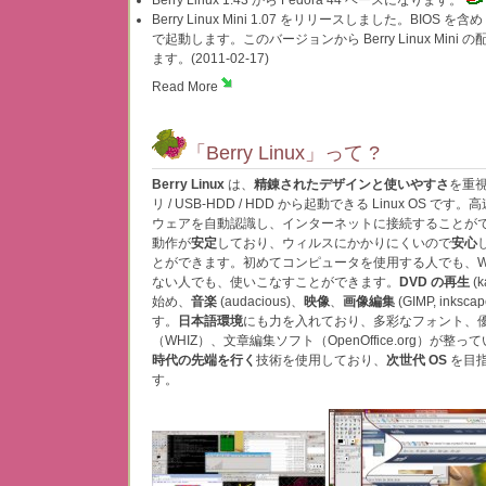
Berry Linux 1.43 から Fedora 44 ベースになります。
Berry Linux Mini 1.07 をリリースしました。BIOS を含め 
で起動します。このバージョンから Berry Linux Mini 
ます。(2011-02-17)
Read More
「Berry Linux」って ?
Berry Linux
は、
精錬されたデザインと使いやすさ
を重視
リ / USB-HDD / HDD から起動できる Linux OS 
ウェアを自動認識し、インターネットに接続することが
動作が
安定
しており、ウィルスにかかりにくいので
安心
とができます。初めてコンピュータを使用する人でも、Win
ない人でも、使いこなすことができます。
DVD の再生
(k
始め、
音楽
(audacious)、
映像
、
画像編集
(GIMP, ink
す。
日本語環境
にも力を入れており、多彩なフォント、
（WHIZ）、文章編集ソフト（OpenOffice.org）が整っ
時代の先端を行く
技術を使用しており、
次世代 OS
を目指
す。