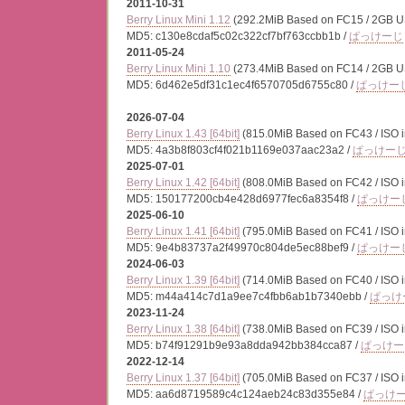
2011-10-31
Berry Linux Mini 1.12
(292.2MiB Based on FC15 / 2GB U
MD5: c130e8cdaf5c02c322cf7bf763ccbb1b /
ぱっけーじ
2011-05-24
Berry Linux Mini 1.10
(273.4MiB Based on FC14 / 2GB U
MD5: 6d462e5df31c1ec4f6570705d6755c80 /
ぱっけー
2026-07-04
Berry Linux 1.43 [64bit]
(815.0MiB Based on FC43 / ISO 
MD5: 4a3b8f803cf4f021b1169e037aac23a2 /
ぱっけー
2025-07-01
Berry Linux 1.42 [64bit]
(808.0MiB Based on FC42 / ISO 
MD5: 150177200cb4e428d6977fec6a8354f8 /
ぱっけー
2025-06-10
Berry Linux 1.41 [64bit]
(795.0MiB Based on FC41 / ISO 
MD5: 9e4b83737a2f49970c804de5ec88bef9 /
ぱっけー
2024-06-03
Berry Linux 1.39 [64bit]
(714.0MiB Based on FC40 / ISO 
MD5: m44a414c7d1a9ee7c4fbb6ab1b7340ebb /
ぱっけ
2023-11-24
Berry Linux 1.38 [64bit]
(738.0MiB Based on FC39 / ISO 
MD5: b74f91291b9e93a8dda942bb384cca87 /
ぱっけー
2022-12-14
Berry Linux 1.37 [64bit]
(705.0MiB Based on FC37 / ISO 
MD5: aa6d8719589c4c124aeb24c83d355e84 /
ぱっけ