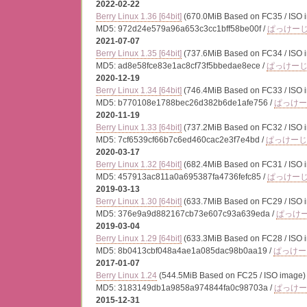
2022-02-22
Berry Linux 1.36 [64bit]
(670.0MiB Based on FC35 / ISO 
MD5: 972d24e579a96a653c3cc1bff58be00f /
ぱっけー
2021-07-07
Berry Linux 1.35 [64bit]
(737.6MiB Based on FC34 / ISO 
MD5: ad8e58fce83e1ac8cf73f5bbedae8ece /
ぱっけー
2020-12-19
Berry Linux 1.34 [64bit]
(746.4MiB Based on FC33 / ISO 
MD5: b770108e1788bec26d382b6de1afe756 /
ぱっけー
2020-11-19
Berry Linux 1.33 [64bit]
(737.2MiB Based on FC32 / ISO 
MD5: 7cf6539cf66b7c6ed460cac2e3f7e4bd /
ぱっけーじ
2020-03-17
Berry Linux 1.32 [64bit]
(682.4MiB Based on FC31 / ISO 
MD5: 457913ac811a0a695387fa4736fefc85 /
ぱっけー
2019-03-13
Berry Linux 1.30 [64bit]
(633.7MiB Based on FC29 / ISO 
MD5: 376e9a9d882167cb73e607c93a639eda /
ぱっけ
2019-03-04
Berry Linux 1.29 [64bit]
(633.3MiB Based on FC28 / ISO 
MD5: 8b0413cbf048a4ae1a085dac98b0aa19 /
ぱっけー
2017-01-07
Berry Linux 1.24
(544.5MiB Based on FC25 / ISO image)
MD5: 3183149db1a9858a974844fa0c98703a /
ぱっけー
2015-12-31